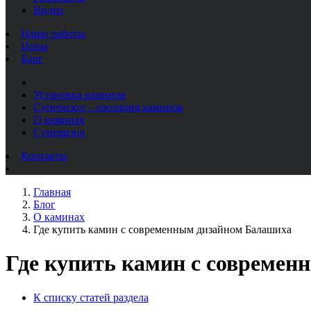
Видео
Наши работы
Цены
Блог
Установка каминов
Суперизол – изоляция каминов
О каминах
Суперизол
Контакты
Главная
Блог
О каминах
Где купить камин с современным дизайном Балашиха
Где купить камин с совреме
К списку статей раздела