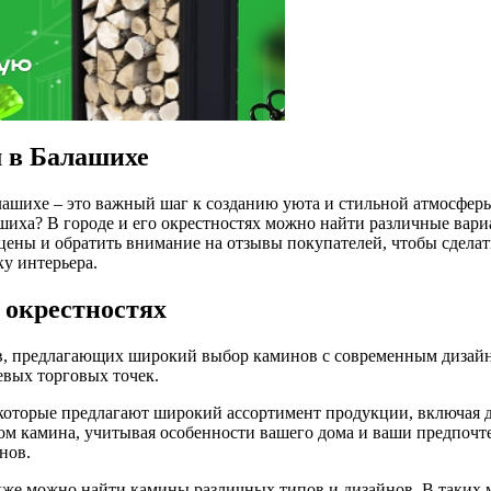
 в Балашихе
ашихе – это важный шаг к созданию уюта и стильной атмосферы.
иха? В городе и его окрестностях можно найти различные вари
цены и обратить внимание на отзывы покупателей, чтобы сделат
у интерьера.
 окрестностях
в, предлагающих широкий выбор каминов с современным дизайн
евых торговых точек.
оторые предлагают широкий ассортимент продукции, включая др
ром камина, учитывая особенности вашего дома и ваши предпоч
нов.
кже можно найти камины различных типов и дизайнов. В таких 