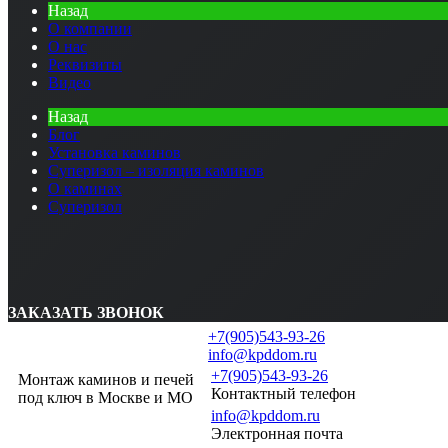
Назад
О компании
О нас
Реквизиты
Видео
Назад
Блог
Установка каминов
Суперизол – изоляция каминов
О каминах
Суперизол
ЗАКАЗАТЬ ЗВОНОК
+7(905)543-93-26
info@kpddom.ru
+7(905)543-93-26
Монтаж каминов и печей
Контактный телефон
под ключ в Москве и МО
info@kpddom.ru
Электронная почта