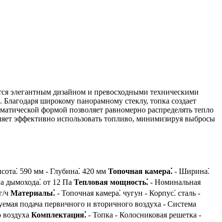
ается элегантным дизайном и превосходными техническими
. Благодаря широкому панорамному стеклу, топка создает
матической формой позволяет равномерно распределять тепло
оляет эффективно использовать топливо, минимизируя выбросы
сота⁚ 590 мм - Глубина⁚ 420 мм
Топочная камера⁚
- Ширина⁚
га дымохода⁚ от 12 Па
Тепловая мощность⁚
- Номинальная
кг/ч
Материалы⁚
- Топочная камера⁚ чугун - Корпус⁚ сталь -
уемая подача первичного и вторичного воздуха - Система
о воздуха
Комплектация⁚
- Топка - Колосниковая решетка -