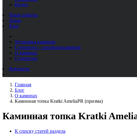
Видео
Наши работы
Цены
Блог
Установка каминов
Суперизол – изоляция каминов
О каминах
Суперизол
Контакты
Главная
Блог
О каминах
Каминная топка Kratki AmeliaPR (призма)
Каминная топка Kratki Ameli
К списку статей раздела