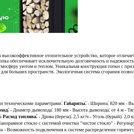
 и высокоэффективное отопительное устройство, которое отлич
топка обеспечивает исключительную долговечность и надежность
мосферу уютом и теплом. Уникальная конструкция топки с приз
 для больших пространств. Экологичная система сгорания позв
ими техническими параметрами⁚
Габариты⁚
- Ширина⁚ 820 мм - Вы
ход⁚
- Диаметр дымохода⁚ 180 мм - Высота дымохода⁚ от 4 м - Тя
9%
Расход топлива⁚
- Дрова (береза)⁚ 2,5 кг/ч - Уголь (бурый)⁚ 2,0 
Панорамное стекло с системой очистки "чистое стекло" - Регулир
 - Возможность подключения к системе распределения горячег