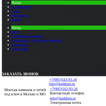
Назад
О компании
О нас
Реквизиты
Видео
Назад
Блог
Установка каминов
Суперизол – изоляция каминов
О каминах
Суперизол
ЗАКАЗАТЬ ЗВОНОК
+7(905)543-93-26
info@kpddom.ru
+7(905)543-93-26
Монтаж каминов и печей
Контактный телефон
под ключ в Москве и МО
info@kpddom.ru
Электронная почта