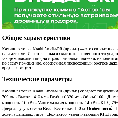
Общие характеристики
Каминная топка Kratki Amelia/PR (призма) — это современное
параметрами. Изготовленная из высококачественного чугуна, 
завораживающий вид на играющие языки пламени, наполняя ат
по всему помещению, обеспечивая превосходный обогрев даже
вредных веществ.
Технические параметры
Каминная топка Kratki Amelia/PR (призма) обладает следующ
700 мм - Высота⁚ 410 мм - Глубина⁚ 320 мм - Объем⁚ 100 л
Дымо
мощность⁚ 10 кВт - Максимальная мощность⁚ 14 кВт - КПД⁚ 7
Дверца⁚ чугун, стекло
Вес⁚
- Вес топки⁚ 150 кг
Особенности⁚
- 
дожига дымовых газов - Дефлектор, увеличивающий КПД топки