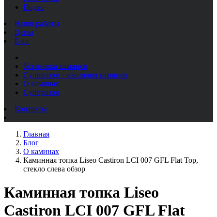
Видео
Наши работы
Цены
Блог
Установка каминов
Суперизол – изоляция каминов
О каминах
Суперизол
Контакты
Главная
Блог
О каминах
Каминная топка Liseo Castiron LCI 007 GFL Flat Top,
стекло слева обзор
Каминная топка Liseo
Castiron LCI 007 GFL Flat