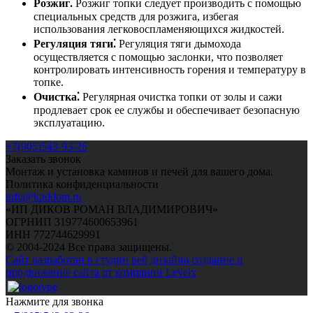
Розжиг⁚
Розжиг топки следует производить с помощью
специальных средств для розжига, избегая
использования легковоспламеняющихся жидкостей.
Регуляция тяги⁚
Регуляция тяги дымохода
осуществляется с помощью заслонки, что позволяет
контролировать интенсивность горения и температуру в
топке.
Очистка⁚
Регулярная очистка топки от золы и сажи
продлевает срок ее службы и обеспечивает безопасную
эксплуатацию.
+7(905)543-93-26
Заказать звонок
Монтаж и установка каминов и печей для вашего дома.
Политика конфиденциальности
info@kpddom.ru
«ИП ДИКОВ РОМАН ВЛАДИМИРОВИЧ»
ОГРНИП 319774600653961
ИНН 772744629991
© 2004-2024 Все права защищены.
Сайт разработан в студии веб дизайна создание и
продвижение сайта от компании Levelx
Нажмите для звонка