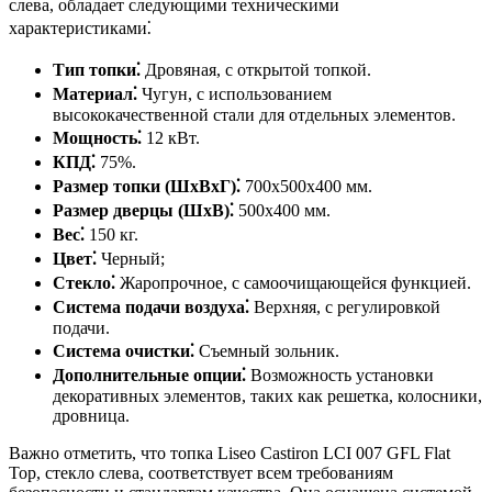
слева, обладает следующими техническими
характеристиками⁚
Тип топки⁚
Дровяная, с открытой топкой.
Материал⁚
Чугун, с использованием
высококачественной стали для отдельных элементов.
Мощность⁚
12 кВт.
КПД⁚
75%.
Размер топки (ШхВхГ)⁚
700х500х400 мм.
Размер дверцы (ШхВ)⁚
500х400 мм.
Вес⁚
150 кг.
Цвет⁚
Черный;
Стекло⁚
Жаропрочное, с самоочищающейся функцией.
Система подачи воздуха⁚
Верхняя, с регулировкой
подачи.
Система очистки⁚
Съемный зольник.
Дополнительные опции⁚
Возможность установки
декоративных элементов, таких как решетка, колосники,
дровница.
Важно отметить, что топка Liseo Castiron LCI 007 GFL Flat
Top, стекло слева, соответствует всем требованиям