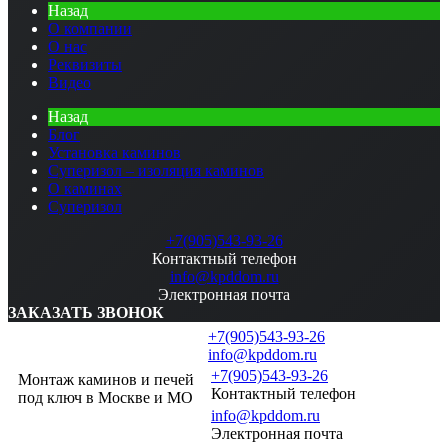
Назад
О компании
О нас
Реквизиты
Видео
Назад
Блог
Установка каминов
Суперизол – изоляция каминов
О каминах
Суперизол
+7(905)543-93-26
Контактный телефон
info@kpddom.ru
Электронная почта
ЗАКАЗАТЬ ЗВОНОК
+7(905)543-93-26
info@kpddom.ru
+7(905)543-93-26
Монтаж каминов и печей
Контактный телефон
под ключ в Москве и МО
info@kpddom.ru
Электронная почта