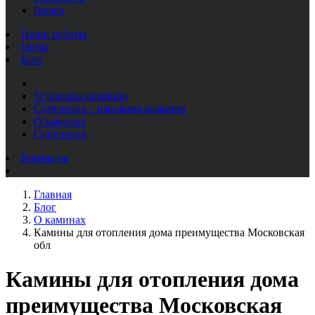
Видео
Наши работы
Цены
Блог
Установка каминов
Суперизол – изоляция каминов
О каминах
Суперизол
Контакты
Главная
Блог
О каминах
Камины для отопления дома преимущества Московская
обл
Камины для отопления дома
преимущества Московская