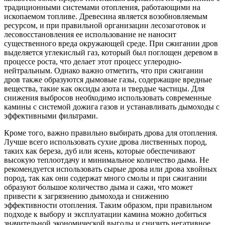
традиционными системами отопления, работающими на
ископаемом топливе. Древесина является возобновляемым
ресурсом, и при правильной организации лесозаготовок и
лесовосстановления ее использование не наносит
существенного вреда окружающей среде. При сжигании дров
выделяется углекислый газ, который был поглощен деревом в
процессе роста, что делает этот процесс углеродно-
нейтральным. Однако важно отметить, что при сжигании
дров также образуются дымовые газы, содержащие вредные
вещества, такие как оксиды азота и твердые частицы. Для
снижения выбросов необходимо использовать современные
камины с системой дожига газов и устанавливать дымоходы с
эффективными фильтрами.
Кроме того, важно правильно выбирать дрова для отопления.
Лучше всего использовать сухие дрова лиственных пород,
таких как береза, дуб или ясень, которые обеспечивают
высокую теплоотдачу и минимальное количество дыма. Не
рекомендуется использовать сырые дрова или дрова хвойных
пород, так как они содержат много смолы и при сжигании
образуют большое количество дыма и сажи, что может
привести к загрязнению дымохода и снижению
эффективности отопления. Таким образом, при правильном
подходе к выбору и эксплуатации камина можно добиться
значительной экономической выгоды и снизить негативное