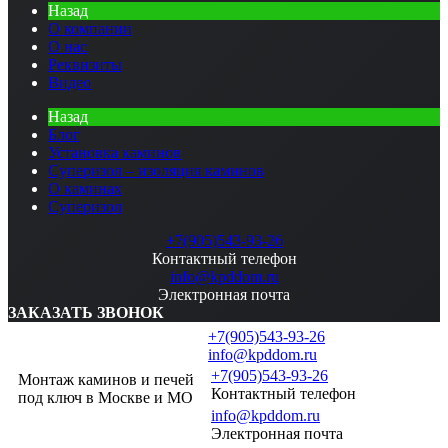
Назад
О компании
О нас
Реквизиты
Видео
Назад
Блог
Установка каминов
Суперизол – изоляция каминов
О каминах
Суперизол
+7(905)543-93-26
Контактный телефон
info@kpddom.ru
Электронная почта
ЗАКАЗАТЬ ЗВОНОК
+7(905)543-93-26
info@kpddom.ru
+7(905)543-93-26
Монтаж каминов и печей
Контактный телефон
под ключ в Москве и МО
info@kpddom.ru
Электронная почта