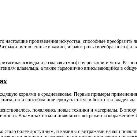
то настоящие произведения искусства‚ способные преобразить л
Витражи‚ вставленные в камин‚ играют роль своеобразного фильт
итягивая взгляды и создавая атмосферу роскоши и уюта. Разноо
очтениям владельца‚ а также гармонично вписывающийся в общ
ах
ходящую корнями в средневековье. Первые примеры применения 
нием‚ но и способом подчеркнуть статус и богатство владельца.
шенствовалось‚ появлялись новые техники и материалы. В эпоху
ичности. В каминах начали появляться витражи с изображением
 стало более доступным‚ и камины с витражами начали появлять
я плавными линиями‚ растительными мотивами и яркими цветам