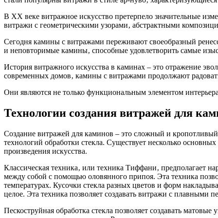
В XX веке витражное искусство претерпело значительные изме
витражи с геометрическими узорами‚ абстрактными композиц
Сегодня камины с витражами переживают своеобразный ренесс
и неповторимые камины‚ способные удовлетворить самые изыс
История витражного искусства в каминах – это отражение эво
современных домов‚ камины с витражами продолжают радовать 
Они являются не только функциональным элементом интерьера‚
Технологии создания витражей для кам
Создание витражей для каминов – это сложный и кропотливый п
технологий обработки стекла. Существует несколько основных 
произведения искусства.
Классическая техника‚ или техника Тиффани‚ предполагает нар
между собой с помощью оловянного припоя. Эта техника позво
температурах. Кусочки стекла разных цветов и форм накладыв
целое. Эта техника позволяет создавать витражи с плавными 
Пескоструйная обработка стекла позволяет создавать матовые 