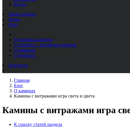
Видео
Наши работы
Цены
Блог
Установка каминов
Суперизол – изоляция каминов
О каминах
Суперизол
Контакты
Главная
Блог
О каминах
Камины с витражами игра света и цвета
Камины с витражами игра све
К списку статей раздела