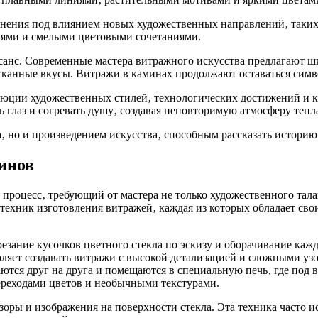
нения под влиянием новых художественных направлений‚ таких 
иями и смелыми цветовыми сочетаниями.
анс. Современные мастера витражного искусства предлагают ши
канные вкусы. Витражи в каминах продолжают оставаться симв
люции художественных стилей‚ технологических достижений и к
глаз и согревать душу‚ создавая неповторимую атмосферу тепла
 но и произведением искусства‚ способным рассказать историю
инов
роцесс‚ требующий от мастера не только художественного талан
техник изготовления витражей‚ каждая из которых обладает сво
езание кусочков цветного стекла по эскизу и оборачивание каж
ляет создавать витражи с высокой детализацией и сложными узо
аются друг на друга и помещаются в специальную печь‚ где под
переходами цветов и необычными текстурами.
узоры и изображения на поверхности стекла. Эта техника часто 