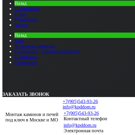
Назад
О компании
О нас
Реквизиты
Видео
Назад
Блог
Установка каминов
Суперизол – изоляция каминов
О каминах
Суперизол
ЗАКАЗАТЬ ЗВОНОК
+7(905)543-93-26
info@kpddom.ru
+7(905)543-93-26
Монтаж каминов и печей
Контактный телефон
под ключ в Москве и МО
info@kpddom.ru
Электронная почта