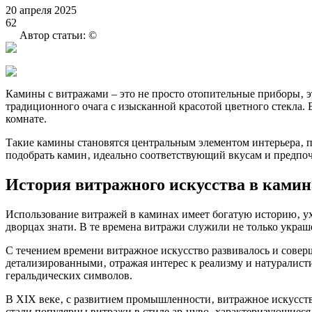
20 апреля 2025
62
Автор статьи: ©
Камины с витражами – это не просто отопительные приборы‚ э
традиционного очага с изысканной красотой цветного стекла. 
комнате.
Такие камины становятся центральным элементом интерьера‚ пр
подобрать камин‚ идеально соответствующий вкусам и предп
История витражного искусства в камин
Использование витражей в каминах имеет богатую историю‚ у
дворцах знати. В те времена витражи служили не только украше
С течением времени витражное искусство развивалось и совер
детализированными‚ отражая интерес к реализму и натуралист
геральдических символов.
В XIX веке‚ с развитием промышленности‚ витражное искусство
стали популярны витражи в стиле ар-нуво‚ характеризующиес