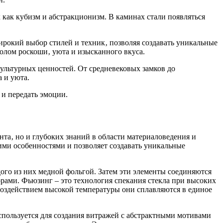
как кубизм и абстракционизм. В каминах стали появляться
рокий выбор стилей и техник‚ позволяя создавать уникальные
олом роскоши‚ уюта и изысканного вкуса.
ультурных ценностей. От средневековых замков до
 и уюта.
 и передать эмоции.
та‚ но и глубоких знаний в области материаловедения и
ими особенностями и позволяет создавать уникальные
дого из них медной фольгой. Затем эти элементы соединяются
рами. Фьюзинг – это технология спекания стекла при высоких
 воздействием высокой температуры они сплавляются в единое
используется для создания витражей с абстрактными мотивами